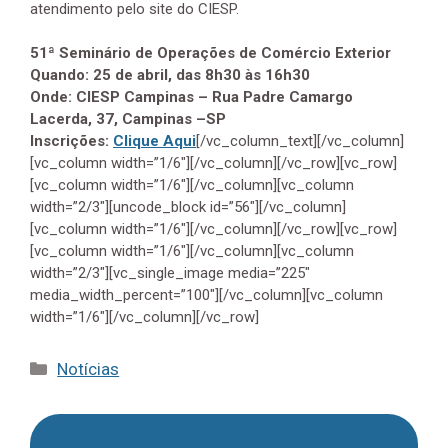
atendimento pelo site do CIESP.
51ª Seminário de Operações de Comércio Exterior
Quando: 25 de abril, das 8h30 às 16h30
Onde: CIESP Campinas – Rua Padre Camargo
Lacerda, 37, Campinas –SP
Inscrições:
Clique Aqui
[/vc_column_text][/vc_column]
[vc_column width=”1/6″][/vc_column][/vc_row][vc_row]
[vc_column width=”1/6″][/vc_column][vc_column
width=”2/3″][uncode_block id=”56″][/vc_column]
[vc_column width=”1/6″][/vc_column][/vc_row][vc_row]
[vc_column width=”1/6″][/vc_column][vc_column
width=”2/3″][vc_single_image media=”225″
media_width_percent=”100″][/vc_column][vc_column
width=”1/6″][/vc_column][/vc_row]
Categorias
Notícias