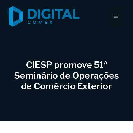
Pular
para
Menu
o
conteúdo
CIESP promove 51ª
Seminário de Operações
de Comércio Exterior